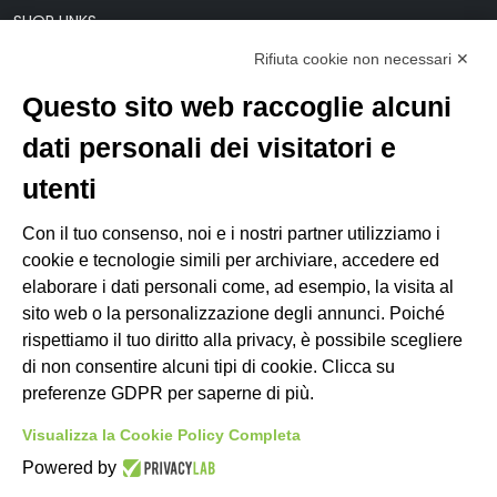
SHOP LINKS
Rifiuta cookie non necessari ✕
Il mio account
Modifica preferenze Cookie
Questo sito web raccoglie alcuni
dati personali dei visitatori e
LINKS
utenti
C.O.N.I.
Con il tuo consenso, noi e i nostri partner utilizziamo i
F.I.S.A.
cookie e tecnologie simili per archiviare, accedere ed
Federazione Italiana Canottaggio
elaborare i dati personali come, ad esempio, la visita al
Federazione Italiana Sedile Fisso
sito web o la personalizzazione degli annunci. Poiché
ANACC (Ass. Allenatori)
rispettiamo il tuo diritto alla privacy, è possibile scegliere
di non consentire alcuni tipi di cookie. Clicca su
preferenze GDPR per saperne di più.
FEDERAZIONI ESTERE
Visualizza la Cookie Policy Completa
Powered by