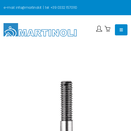
e-mail:
info@martinoli.it
| tel:
+39 0332 1570110