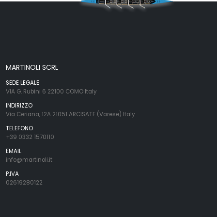
MARTINOLI SCRL
SEDE LEGALE
VIA G. Rubini 6 22100 COMO Italy
INDIRIZZO
Via Ceriana, 12A 21051 ARCISATE (Varese) Italy
TELEFONO
+39 0332 1570110
EMAIL
info@martinoli.it
P.IVA
02619280122