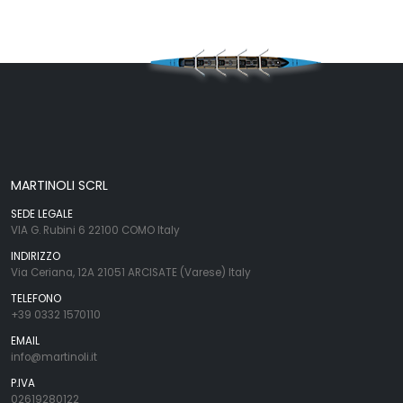
MARTINOLI SCRL
SEDE LEGALE
VIA G. Rubini 6 22100 COMO Italy
INDIRIZZO
Via Ceriana, 12A 21051 ARCISATE (Varese) Italy
TELEFONO
+39 0332 1570110
EMAIL
info@martinoli.it
P.IVA
02619280122