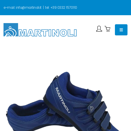
e-mail:
info@martinoli.it
| tel:
+39 0332 1570110