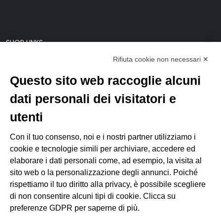
SHOP LINKS
Rifiuta cookie non necessari ✕
Il mio account
Modifica preferenze Cookie
Questo sito web raccoglie alcuni
dati personali dei visitatori e
LINKS
utenti
C.O.N.I.
Con il tuo consenso, noi e i nostri partner utilizziamo i
F.I.S.A.
cookie e tecnologie simili per archiviare, accedere ed
Federazione Italiana Canottaggio
elaborare i dati personali come, ad esempio, la visita al
Federazione Italiana Sedile Fisso
sito web o la personalizzazione degli annunci. Poiché
ANACC (Ass. Allenatori)
rispettiamo il tuo diritto alla privacy, è possibile scegliere
di non consentire alcuni tipi di cookie. Clicca su
preferenze GDPR per saperne di più.
FEDERAZIONI ESTERE