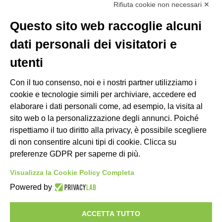
Rifiuta cookie non necessari ✕
Il mio account
Modifica preferenze Cookie
Questo sito web raccoglie alcuni
dati personali dei visitatori e
LINKS
utenti
C.O.N.I.
Con il tuo consenso, noi e i nostri partner utilizziamo i
F.I.S.A.
cookie e tecnologie simili per archiviare, accedere ed
Federazione Italiana Canottaggio
elaborare i dati personali come, ad esempio, la visita al
Federazione Italiana Sedile Fisso
sito web o la personalizzazione degli annunci. Poiché
ANACC (Ass. Allenatori)
rispettiamo il tuo diritto alla privacy, è possibile scegliere
di non consentire alcuni tipi di cookie. Clicca su
preferenze GDPR per saperne di più.
FEDERAZIONI ESTERE
Visualizza la Cookie Policy Completa
Powered by
ACCETTA TUTTO