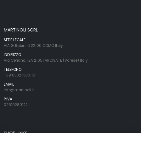
MARTINOLI SCRL
SEDE LEGALE
VIA G. Rubini 6 22100 COMO Italy
INDIRIZZO
Via Ceriana, 12A 21051 ARCISATE (Varese) Italy
TELEFONO
+39 0332 1570110
EMAIL
info@martinoli.it
P.IVA
02619280122
SHOP LINKS