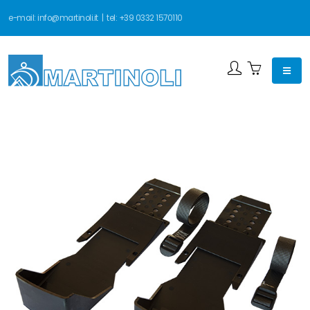
e-mail:
info@martinoli.it
| tel:
+39 0332 1570110