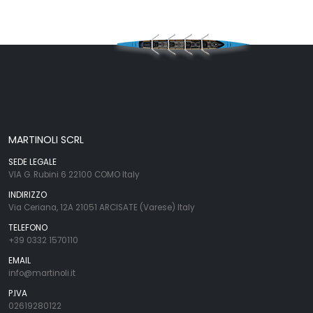
MARTINOLI SCRL
SEDE LEGALE
VIA G. Rubini 6 22100 COMO Italy
INDIRIZZO
Via Ceriana, 12A 21051 ARCISATE (Varese) Italy
TELEFONO
+39 0332 1570110
EMAIL
info@martinoli.it
P.IVA
02619280122