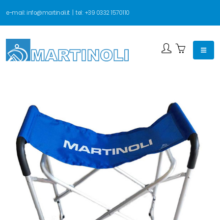
e-mail:
info@martinoli.it
| tel:
+39 0332 1570110