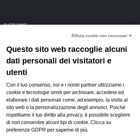
SHOP LINKS
Rifiuta cookie non necessari ✕
Il mio account
Modifica preferenze Cookie
Questo sito web raccoglie alcuni
dati personali dei visitatori e
LINKS
utenti
C.O.N.I.
Con il tuo consenso, noi e i nostri partner utilizziamo i
F.I.S.A.
cookie e tecnologie simili per archiviare, accedere ed
Federazione Italiana Canottaggio
elaborare i dati personali come, ad esempio, la visita al
Federazione Italiana Sedile Fisso
sito web o la personalizzazione degli annunci. Poiché
ANACC (Ass. Allenatori)
rispettiamo il tuo diritto alla privacy, è possibile scegliere
di non consentire alcuni tipi di cookie. Clicca su
preferenze GDPR per saperne di più.
FEDERAZIONI ESTERE