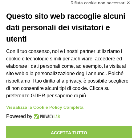
Rifiuta cookie non necessari ✕
Il mio account
Modifica preferenze Cookie
Questo sito web raccoglie alcuni
dati personali dei visitatori e
LINKS
utenti
C.O.N.I.
Con il tuo consenso, noi e i nostri partner utilizziamo i
F.I.S.A.
cookie e tecnologie simili per archiviare, accedere ed
Federazione Italiana Canottaggio
elaborare i dati personali come, ad esempio, la visita al
Federazione Italiana Sedile Fisso
sito web o la personalizzazione degli annunci. Poiché
ANACC (Ass. Allenatori)
rispettiamo il tuo diritto alla privacy, è possibile scegliere
di non consentire alcuni tipi di cookie. Clicca su
preferenze GDPR per saperne di più.
FEDERAZIONI ESTERE
Visualizza la Cookie Policy Completa
Powered by
ACCETTA TUTTO