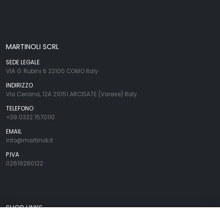
MARTINOLI SCRL
SEDE LEGALE
VIA G. Rubini 6 22100 COMO Italy
INDIRIZZO
Via Ceriana, 12A 21051 ARCISATE (Varese) Italy
TELEFONO
+39 0332 1570110
EMAIL
info@martinoli.it
P.IVA
02619280122
SHOP LINKS