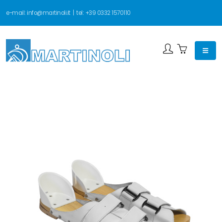
e-mail:
info@martinoli.it
| tel:
+39 0332 1570110