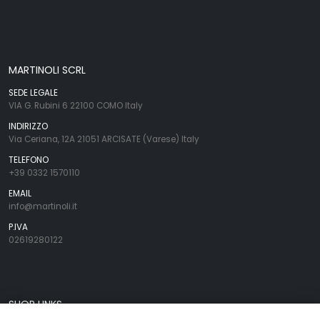
MARTINOLI SCRL
SEDE LEGALE
VIA G. Rubini 6 22100 COMO Italy
INDIRIZZO
Via Ceriana, 12A 21051 ARCISATE (Varese) Italy
TELEFONO
+39 0332 1570110
EMAIL
info@martinoli.it
P.IVA
02619280122
SHOP LINKS