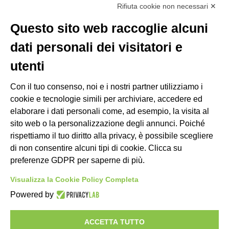
Rifiuta cookie non necessari ✕
Il mio account
Modifica preferenze Cookie
Questo sito web raccoglie alcuni
dati personali dei visitatori e
LINKS
utenti
C.O.N.I.
Con il tuo consenso, noi e i nostri partner utilizziamo i
F.I.S.A.
cookie e tecnologie simili per archiviare, accedere ed
Federazione Italiana Canottaggio
elaborare i dati personali come, ad esempio, la visita al
Federazione Italiana Sedile Fisso
sito web o la personalizzazione degli annunci. Poiché
ANACC (Ass. Allenatori)
rispettiamo il tuo diritto alla privacy, è possibile scegliere
di non consentire alcuni tipi di cookie. Clicca su
preferenze GDPR per saperne di più.
FEDERAZIONI ESTERE
Visualizza la Cookie Policy Completa
Powered by
ACCETTA TUTTO