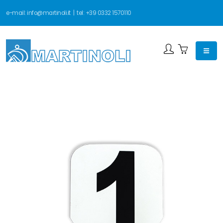
e-mail:
info@martinoli.it
| tel:
+39 0332 1570110